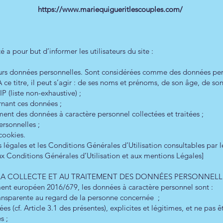
https://www.mariequigueritlescouples.com/
é a pour but d’informer les utilisateurs du site :
leurs données personnelles. Sont considérées comme des données per
 A ce titre, il peut s’agir : de ses noms et prénoms, de son âge, de s
P (liste non-exhaustive) ;
ernant ces données ;
ment des données à caractère personnel collectées et traitées ;
ersonnelles ;
 cookies.
égales et les Conditions Générales d’Utilisation consultables par les
ux Conditions Générales d’Utilisation et aux mentions Légales]
S À LA COLLECTE ET AU TRAITEMENT DES DONNÉES PERSONNEL
ent européen 2016/679, les données à caractère personnel sont :
transparente au regard de la personne concernée ;
es (cf. Article 3.1 des présentes), explicites et légitimes, et ne pas 
s ;