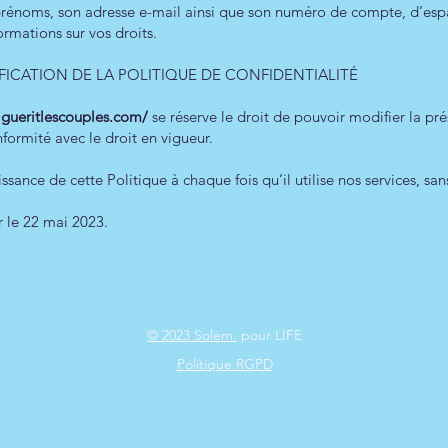
t prénoms, son adresse e-mail ainsi que son numéro de compte, d’e
formations sur vos droits.
FICATION DE LA POLITIQUE DE CONFIDENTIALITÉ
gueritlescouples.com/
se réserve le droit de pouvoir modifier la pr
onformité avec le droit en vigueur.
issance de cette Politique à chaque fois qu’il utilise nos services, san
r le 22 mai 2023.
© 2023 Solem.
pour LIFE
Politique RGPD