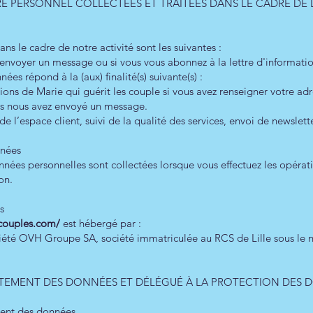
RE PERSONNEL COLLECTÉES ET TRAITÉES DANS LE CADRE DE L
ns le cadre de notre activité sont les suivantes :
 envoyer un message ou si vous vous abonnez à la lettre d'informatio
ées répond à la (aux) finalité(s) suivante(s) :
ions de Marie qui guérit les couple si vous avez renseigner votre adr
ous nous avez envoyé un message.
e l’espace client, suivi de la qualité des services, envoi de newslett
nnées
données personnelles sont collectées lorsque vous effectuez les opéra
on.
s
scouples.com/
est hébergé par :
iété OVH Groupe SA, société immatriculée au RCS de Lille sous le n
RAITEMENT DES DONNÉES ET DÉLÉGUÉ À LA PROTECTION DES
ement des données