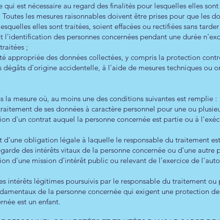
 qui est nécessaire au regard des finalités pour lesquelles elles sont 
ur. Toutes les mesures raisonnables doivent être prises pour que les 
esquelles elles sont traitées, soient effacées ou rectifiées sans tarder
 l'identification des personnes concernées pendant une durée n'exc
traitées ;
ité appropriée des données collectées, y compris la protection contre 
les dégâts d'origine accidentelle, à l'aide de mesures techniques ou 
ans la mesure où, au moins une des conditions suivantes est remplie :
aitement de ses données à caractère personnel pour une ou plusieurs
tion d'un contrat auquel la personne concernée est partie ou à l'exé
t d'une obligation légale à laquelle le responsable du traitement es
vegarde des intérêts vitaux de la personne concernée ou d'une autre 
ion d'une mission d'intérêt public ou relevant de l'exercice de l'auto
des intérêts légitimes poursuivis par le responsable du traitement ou 
 fondamentaux de la personne concernée qui exigent une protection d
née est un enfant.