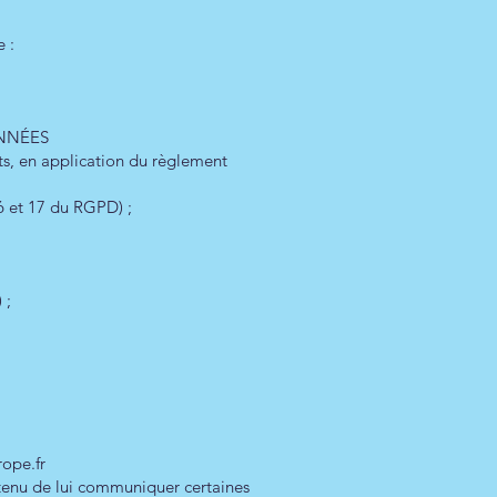
e :
ONNÉES
nts, en application du règlement
16 et 17 du RGPD) ;
) ;
rope.fr
e tenu de lui communiquer certaines