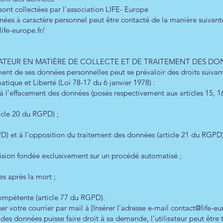
sont collectées par l'association LIFE- Europe
ées à caractère personnel peut être contacté de la manière suivant
ife-europe.fr/
ILISATEUR EN MATIÈRE DE COLLECTE ET DE TRAITEMENT DES D
ement de ses données personnelles peut se prévaloir des droits suiva
atique et Liberté (Loi 78-17 du 6 janvier 1978) :
it à l’effacement des données (posés respectivement aux articles 15, 
ticle 20 du RGPD) ;
GPD) et à l’opposition du traitement des données (article 21 du RGPD
écision fondée exclusivement sur un procédé automatisé ;
es après la mort ;
 compétente (article 77 du RGPD).
ser votre courrier par mail à [Insérer l’adresse e-mail
contact@life-eu
des données puisse faire droit à sa demande, l’utilisateur peut êtr